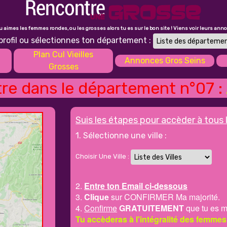
tu aimes les femmes rondes, ou les grosses alors tu es sur le bon site ! Viens voir leurs ann
profil ou sélectionnes ton département :
Plan Cul Vieilles
Annonces Gros Seins
Grosses
re dans le département n°07 :
Suis les étapes pour accèder à tous 
1. Sélectionne une ville :
Choisir Une Ville :
2.
Entre ton Email ci-dessous
3.
Clique
sur CONFIRMER Ma majorité.
4.
Confirme
GRATUITEMENT
que tu es m
Tu accèderas à l'intégralité des femmes