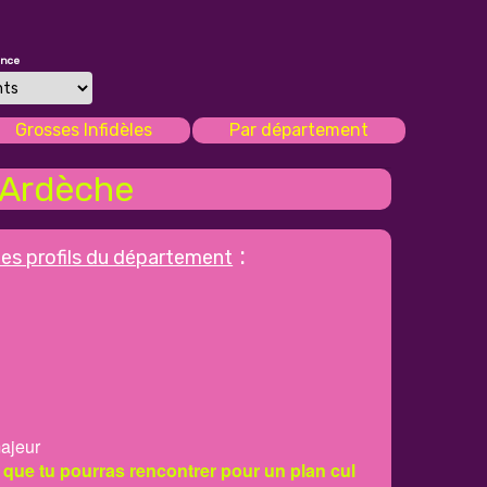
once
Grosses Infidèles
Par département
Ardèche
:
les profils du département
ajeur
 que tu pourras rencontrer pour un plan cul