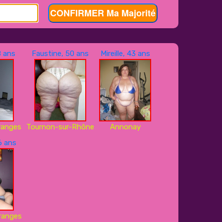
CONFIRMER Ma Majorité
8 ans
Faustine, 50 ans
Mireille, 43 ans
ranges
Tournon-sur-Rhône
Annonay
6 ans
ranges