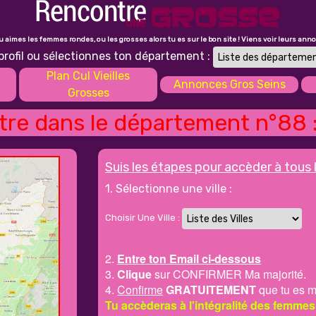
tu aimes les femmes rondes, ou les grosses alors tu es sur le bon site ! Viens voir leurs ann
profil ou sélectionnes ton département :
Plan Cul Vieilles
Annonces Gros Seins
Grosses
re dans le département n°88 
Suis les étapes pour accèder à tous 
1. Sélectionne une ville :
Choisir Une Ville :
2.
Entre ton Email ci-dessous
3.
Clique
sur CONFIRMER Ma majorité.
4.
Confirme
GRATUITEMENT
que tu es m
Tu accèderas à l'intégralité des femmes