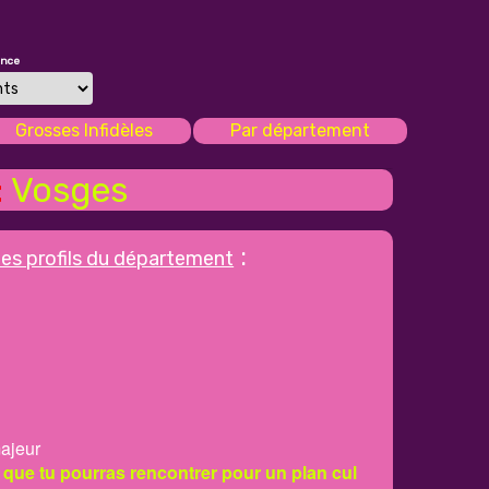
once
Grosses Infidèles
Par département
:
Vosges
:
les profils du département
ajeur
 que tu pourras rencontrer pour un plan cul