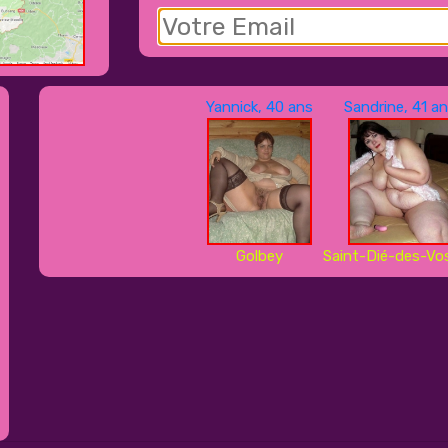
Yannick, 40 ans
Sandrine, 41 a
Golbey
Saint-Dié-des-Vo