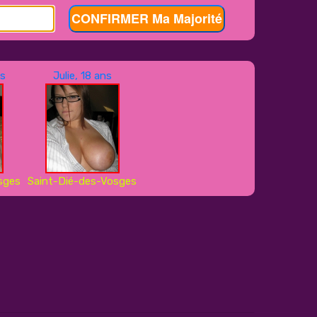
CONFIRMER Ma Majorité
ns
Julie, 18 ans
sges
Saint-Dié-des-Vosges