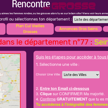
tu aimes les femmes rondes, ou les grosses alors tu es sur le bon site ! Viens voir leurs ann
profil ou sélectionnes ton département :
Plan Cul Vieilles
Annonces Gros Seins
Grosses
ans le département n°77 :
Sei
Suis les étapes pour accèder à tous 
1. Sélectionne une ville :
Choisir Une Ville :
2.
Entre ton Email ci-dessous
3.
Clique
sur CONFIRMER Ma majorité.
4.
Confirme
GRATUITEMENT
que tu es m
Tu accèderas à l'intégralité des femmes