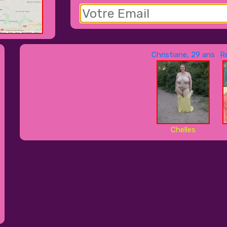
Christiane, 29 ans
R
Chelles