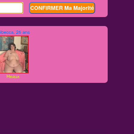
CONFIRMER Ma Majorité
ébecca, 26 ans
Meaux