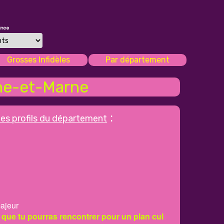
once
Grosses Infidèles
Par département
ne-et-Marne
:
les profils du département
ajeur
 que tu pourras rencontrer pour un plan cul