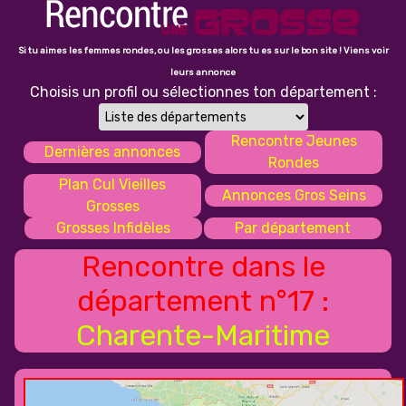
Si tu aimes les femmes rondes, ou les grosses alors tu es sur le bon site ! Viens voir
leurs annonce
Choisis un profil ou sélectionnes ton département :
Rencontre Jeunes
Dernières annonces
Rondes
Plan Cul Vieilles
Annonces Gros Seins
Grosses
Grosses Infidèles
Par département
Rencontre dans le
département n°17 :
Charente-Maritime