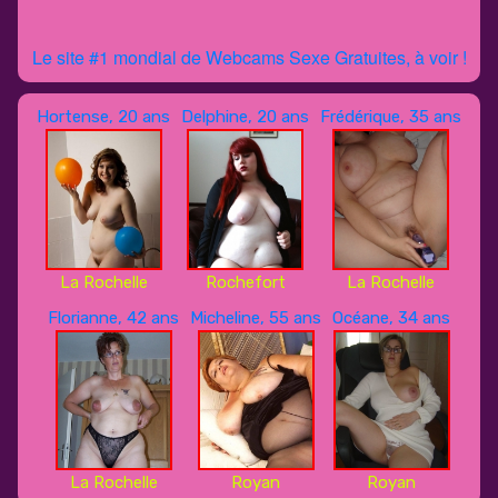
Le site #1 mondial de Webcams Sexe Gratuites, à voir !
Hortense, 20 ans
Delphine, 20 ans
Frédérique, 35 ans
La Rochelle
Rochefort
La Rochelle
Florianne, 42 ans
Micheline, 55 ans
Océane, 34 ans
La Rochelle
Royan
Royan