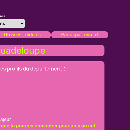
once
Grosses Infidèles
Par département
uadeloupe
:
les profils du département
ajeur
 que tu pourras rencontrer pour un plan cul