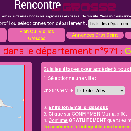
tu aimes les femmes rondes, ou les grosses alors tu es sur le bon site ! Viens voir leurs ann
profil ou sélectionnes ton département :
Plan Cul Vieilles
Annonces Gros Seins
Grosses
dans le département n°971 :
G
Suis les étapes pour accèder à tous 
1. Sélectionne une ville :
Choisir Une Ville :
2.
Entre ton Email ci-dessous
3.
Clique
sur CONFIRMER Ma majorité.
4.
Confirme
GRATUITEMENT
que tu es m
Tu accèderas à l'intégralité des femmes