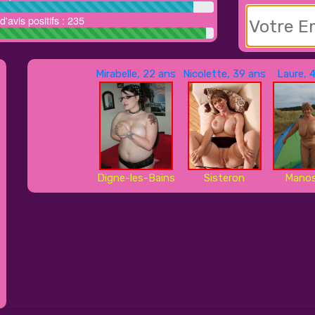
'avis positifs : 235
Mirabelle, 22 ans
Nicolette, 39 ans
Laure, 
Digne-les-Bains
Sisteron
Mano