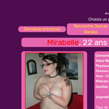
Si 
Choisis un 
Rencontre Jeunes
Dernières annonces
Rondes
Mirabelle
, 22 ans
Connecté
Statut Ma
Physique
Cheveux 
Yeux :
Ma
Webca
Certifiée 
Joignabl
Taux de