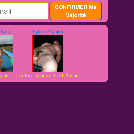
CONFIRMER Ma
Majorité
46 ans
Myriam, 40 ans
sque
Château-Arnoux-Saint-Auban