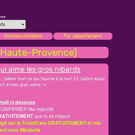
once
Grosses Infidèles
Par département
-Haute-Provence)
ui aime les gros nibards
, j'adore tout ce qui touche à la nuit. Et j'adore aussi
nt à mes gros seins ! »
mail ci-dessous
CONFIRMER Ma majorité.
RATUITEMENT
que tu es majeur
irigé sur le Tchat/Cam GRATUITEMENT et mis
rect avec Mirabelle