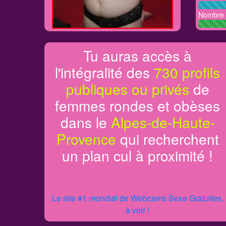
Nombre d
Tu auras accès à
l'intégralité des
730 profils
publiques ou privés
de
femmes rondes et obèses
dans le
Alpes-de-Haute-
Provence
qui recherchent
un plan cul à proximité !
Le site #1 mondial de Webcams Sexe Gratuites,
à voir !