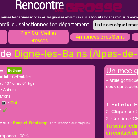
tu aimes les femmes rondes, ou les grosses alors tu es sur le bon site ! Viens voir leurs ann
profil ou sélectionnes ton département :
Plan Cul Vieilles
Annonces Gros Seins
Grosses
 de
Digne-les-Bains (Alpes-de
Un mec q
e :
En Ligne
rital :
Célibataire
« Vraie gothique
 :
167 cms, 81 kgs
ceux qui touche
:
Auburn
rrons
m
:
Oui
1.
Entre ton E
:
2.
Clique
sur 
3.
Confirme
G
.
e sur :
Snap et Whatsapp
(Info. réservée aux majeurs)
Tu seras red
en contact di
 réponse : 92%