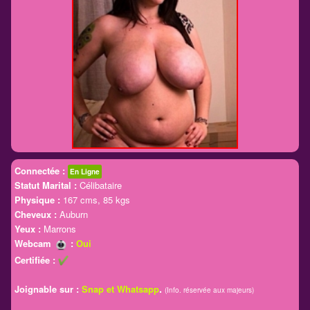
Connectée :
En Ligne
Statut Marital :
Célibataire
Physique :
167 cms, 85 kgs
Cheveux :
Auburn
Yeux :
Marrons
Webcam
:
Oui
Certifiée :
.
Joignable sur :
Snap et Whatsapp
(Info. réservée aux majeurs)