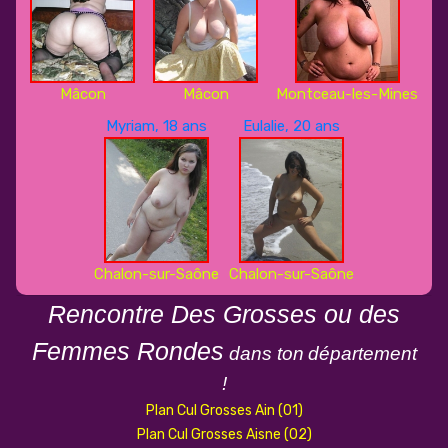
Mâcon
Mâcon
Montceau-les-Mines
Myriam, 18 ans
Eulalie, 20 ans
Chalon-sur-Saône
Chalon-sur-Saône
Rencontre Des Grosses ou des
Femmes Rondes
dans ton
département
!
Plan Cul Grosses Ain (01)
Plan Cul Grosses Aisne (02)