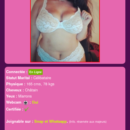
Connectée :
En Ligne
Statut Marital :
Célibataire
Physique :
165 cms, 78 kgs
Cheveux :
Châtain
Yeux :
Marrons
Webcam
:
Oui
Certifiée :
.
Joignable sur :
Snap et Whatsapp
(Info. réservée aux majeurs)