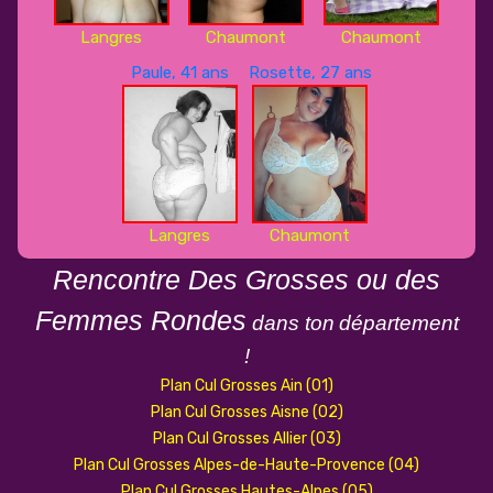
Langres
Chaumont
Chaumont
Paule, 41 ans
Rosette, 27 ans
Langres
Chaumont
Rencontre Des Grosses ou des
Femmes Rondes
dans ton
département
!
Plan Cul Grosses Ain (01)
Plan Cul Grosses Aisne (02)
Plan Cul Grosses Allier (03)
Plan Cul Grosses Alpes-de-Haute-Provence (04)
Plan Cul Grosses Hautes-Alpes (05)