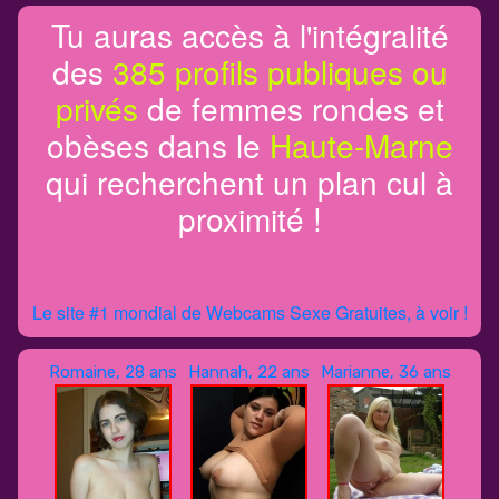
Tu auras accès à l'intégralité
des
385 profils publiques ou
privés
de femmes rondes et
obèses dans le
Haute-Marne
qui recherchent un plan cul à
proximité !
Le site #1 mondial de Webcams Sexe Gratuites, à voir !
Romaine, 28 ans
Hannah, 22 ans
Marianne, 36 ans