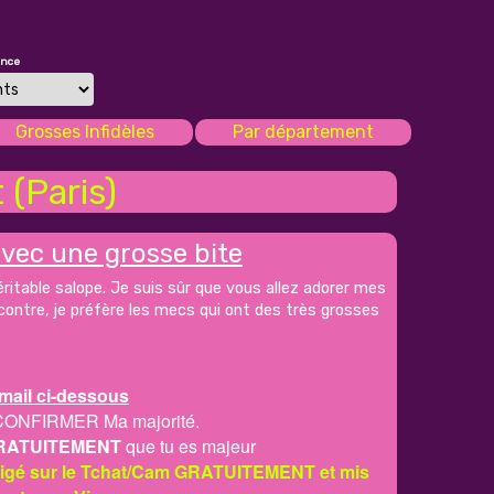
once
Grosses Infidèles
Par département
(Paris)
vec une grosse bite
éritable salope. Je suis sûr que vous allez adorer mes
 contre, je préfère les mecs qui ont des très grosses
mail ci-dessous
CONFIRMER Ma majorité.
RATUITEMENT
que tu es majeur
irigé sur le Tchat/Cam GRATUITEMENT et mis