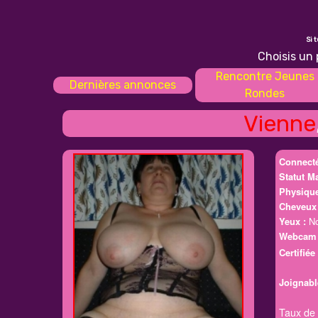
Si 
Choisis un 
Rencontre Jeunes
Dernières annonces
Rondes
Vienne
Connecté
Statut Ma
Physique
Cheveux 
Yeux :
No
Webca
Certifiée 
Joignabl
Taux de