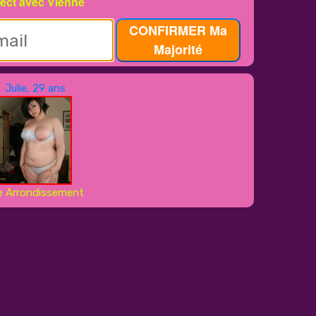
rect avec Vienne
CONFIRMER Ma
Majorité
Julie, 29 ans
e Arrondissement