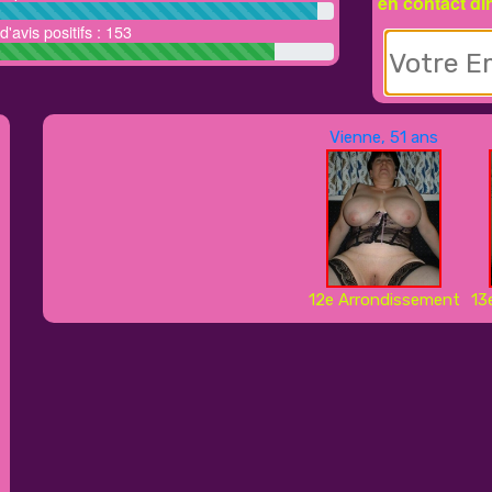
en contact di
'avis positifs : 153
Vienne, 51 ans
12e Arrondissement
13