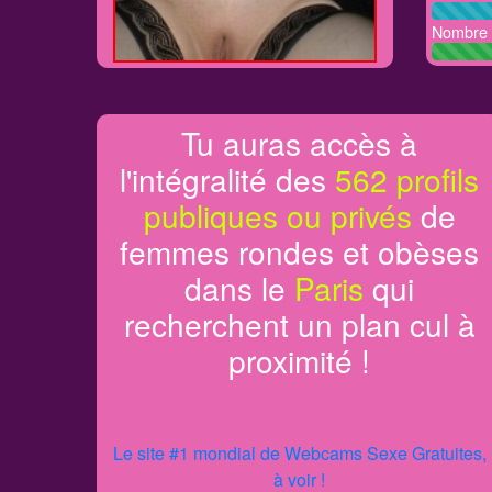
Nombre d
Tu auras accès à
l'intégralité des
562 profils
publiques ou privés
de
femmes rondes et obèses
dans le
Paris
qui
recherchent un plan cul à
proximité !
Le site #1 mondial de Webcams Sexe Gratuites,
à voir !