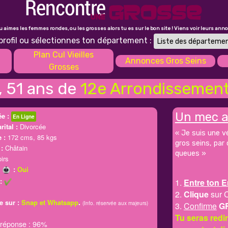
tu aimes les femmes rondes, ou les grosses alors tu es sur le bon site ! Viens voir leurs ann
profil ou sélectionnes ton département :
Plan Cul Vieilles
Annonces Gros Seins
Grosses
, 51 ans de
12e Arrondissement 
Un mec a
e :
En Ligne
rital :
Divorcée
« Je suis une v
 :
172 cms, 85 kgs
gros seins, par
:
Châtain
queues »
irs
m
:
Oui
:
1.
Entre ton E
2.
Clique
sur 
.
e sur :
Snap et Whatsapp
(Info. réservée aux majeurs)
3.
Confirme
G
Tu seras red
 réponse : 96%